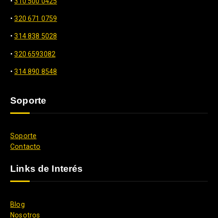
•
310 500 0425
•
320 671 0759
•
314 838 5028
•
320 6593082
•
314 890 8548
Soporte
Soporte
Contacto
Links de Interés
Blog
Nosotros