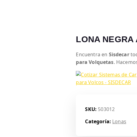
amión o Trailers Certificados en aluminio (Bicicleteros)
LONA NEGRA 
Encuentra en
Sisdecar
tod
para Volquetas
. Hacemos
SKU:
503012
Categoría:
Lonas