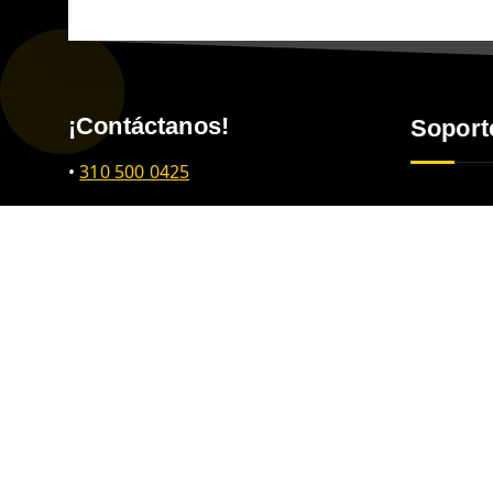
¡Contáctanos!
Soport
•
310 500 0425
•
320 671 0759
Soporte
Contacto
•
314 838 5028
•
320 6593082
•
314 890 8548