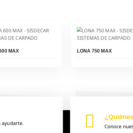
Leer Más
Leer Más
600 MAX
LONA 750 MAX
¿Quiéne
 ayudarte.
Conoce nuest