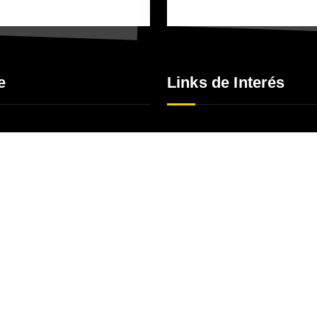
e
Links de Interés
Blog
Nosotros
Copyright © 2026 SISDECAR S.A.S