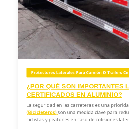
Protectores Laterales Para Camión O Trailers Cer
¿POR QUÉ SON IMPORTANTES 
CERTIFICADOS EN ALUMINIO?
La seguridad en las carreteras es una priorid
(Bicicleteros)
son una medida clave para reduc
ciclistas y peatones en caso de colisiones lat