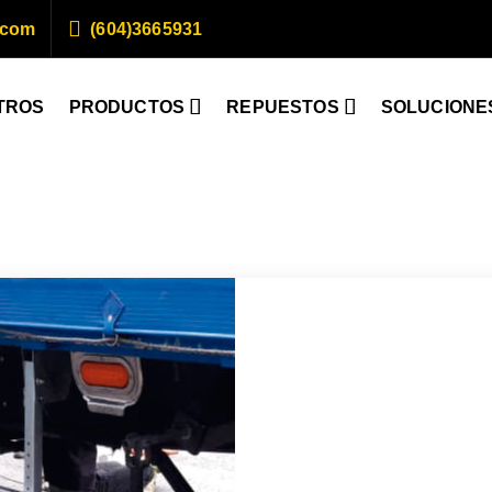
.com
(604)3665931
TROS
PRODUCTOS
REPUESTOS
SOLUCIONE
amión o Trailers Certificados en aluminio (Bicicleteros)